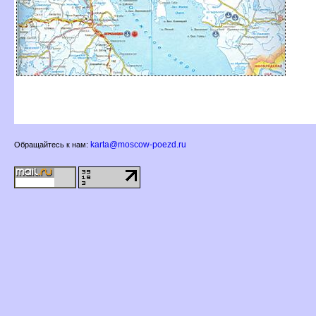
karta@moscow-poezd.ru
Обращайтесь к нам: