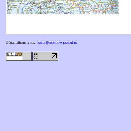
karta@moscow-poezd.ru
Обращайтесь к нам: