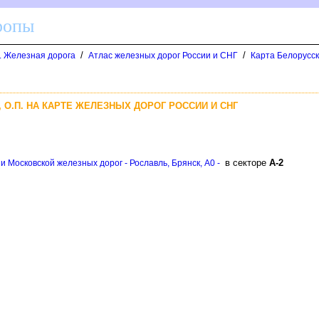
ропы
/
/
д. Железная дорога
Атлас железных дорог России и СНГ
Карта Белорусск
, О.П. НА КАРТЕ ЖЕЛЕЗНЫХ ДОРОГ РОССИИ И СНГ
секторе
А-2
и Московской железных дорог - Рославль, Брянск, A0 -