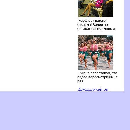
Королева вагона
отожгла! Видео не
оставит равнодушным
Ржу не переставая, это
идео пересмотришь не
раз
Доход для сайто